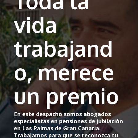
Toda la
vida
trabajand
o, merece
un premio
En este despacho somos abogados
especialistas en pensiones de jubilación
en Las Palmas de Gran Canaria.
Trabajamos para que se reconozca tu