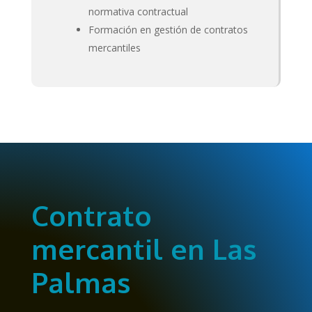
normativa contractual
Formación en gestión de contratos
mercantiles
Contrato
mercantil en Las
Palmas