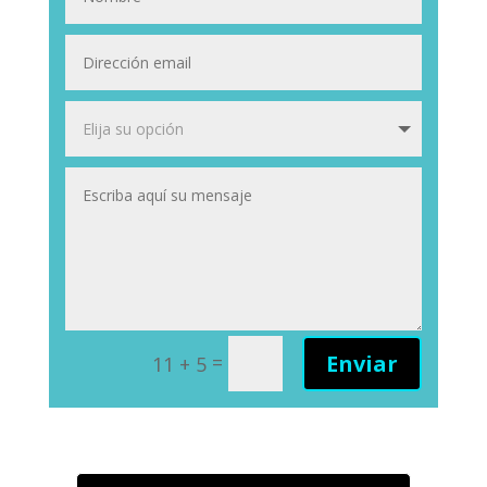
Enviar
=
11 + 5